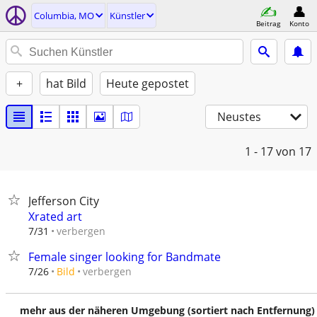
Columbia, MO
Künstler
Beitrag
Konto
+
hat Bild
Heute gepostet
Neustes
1 - 17
von 17
Jefferson City
Xrated art
verbergen
7/31
Female singer looking for Bandmate
verbergen
7/26
Bild
mehr aus der näheren Umgebung (sortiert nach Entfernung)