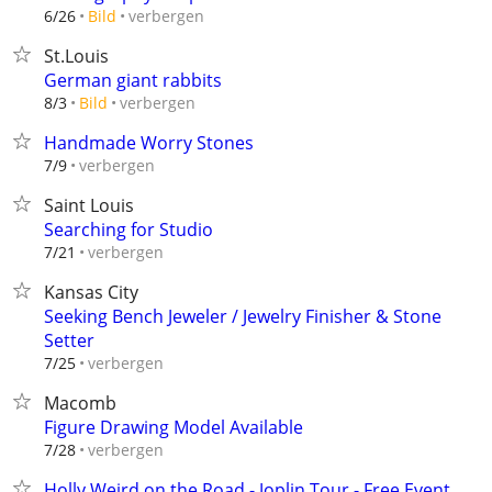
verbergen
6/26
Bild
St.Louis
German giant rabbits
verbergen
8/3
Bild
Handmade Worry Stones
verbergen
7/9
Saint Louis
Searching for Studio
verbergen
7/21
Kansas City
Seeking Bench Jeweler / Jewelry Finisher & Stone
Setter
verbergen
7/25
Macomb
Figure Drawing Model Available
verbergen
7/28
Holly Weird on the Road - Joplin Tour - Free Event