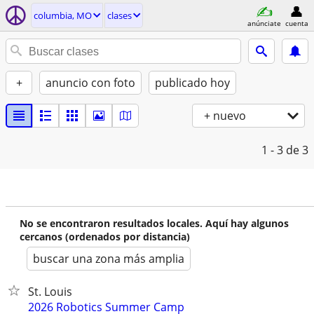
columbia, MO
clases
anúnciate
cuenta
+
anuncio con foto
publicado hoy
+ nuevo
1 - 3
de 3
No se encontraron resultados locales. Aquí hay algunos
cercanos (ordenados por distancia)
buscar una zona más amplia
St. Louis
2026 Robotics Summer Camp