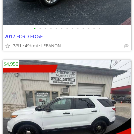
•
•
•
•
•
•
•
•
•
•
•
•
•
2017 FORD EDGE
7/31
49k mi
LEBANON
$4,950