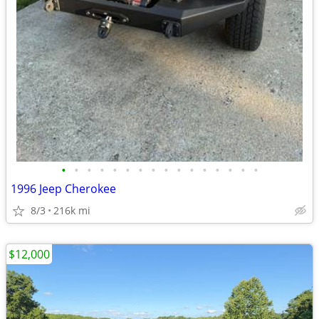
•
•
•
•
•
•
•
•
•
•
•
•
•
•
•
•
1996 Jeep Cherokee
8/3
216k mi
$12,000