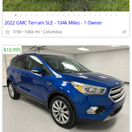
•
•
•
•
•
•
•
•
•
•
•
•
•
•
•
•
•
•
•
•
2022 GMC Terrain SLE - 104k Miles - 1 Owner
7/30
106k mi
Columbia
$10,995