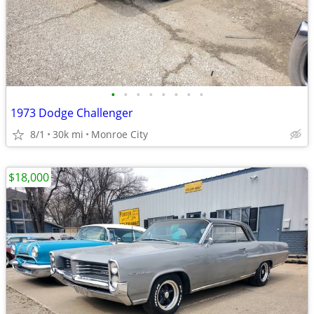
•
•
•
•
•
•
•
•
1973 Dodge Challenger
8/1
30k mi
Monroe City
$18,000