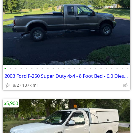
•
•
•
•
•
•
•
•
•
•
•
•
•
•
•
•
•
•
•
•
•
•
•
•
2003 Ford F-250 Super Duty 4x4 - 8 Foot Bed - 6.0 Diesel Pickup Truck
8/2
137k mi
$5,900