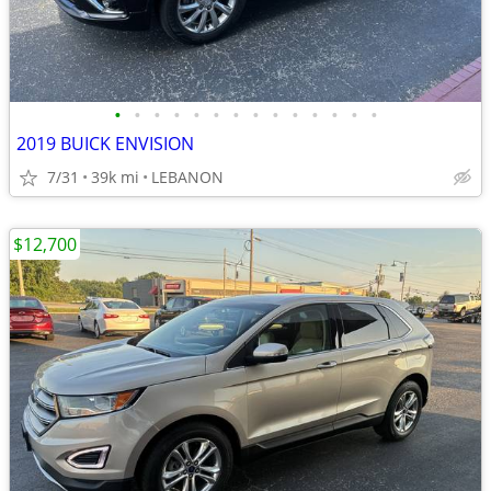
•
•
•
•
•
•
•
•
•
•
•
•
•
•
2019 BUICK ENVISION
7/31
39k mi
LEBANON
$12,700