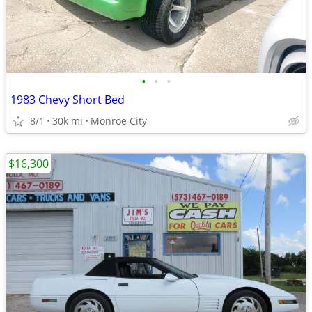
•
•
•
1983 Chevy Short Bed
8/1
30k mi
Monroe City
$16,300