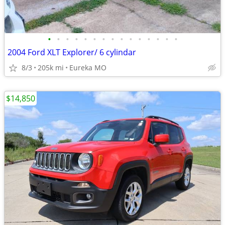
•
•
•
•
•
•
•
•
•
•
•
•
•
•
•
2004 Ford XLT Explorer/ 6 cylindar
8/3
205k mi
Eureka MO
$14,850