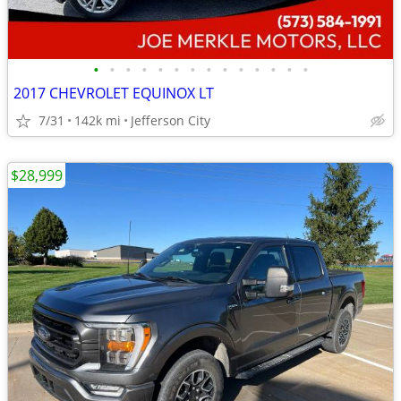
•
•
•
•
•
•
•
•
•
•
•
•
•
•
2017 CHEVROLET EQUINOX LT
7/31
142k mi
Jefferson City
$28,999