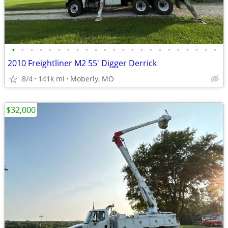
•
•
•
•
•
•
•
•
•
•
•
•
•
•
•
•
•
•
•
•
•
•
•
2010 Freightliner M2 55' Digger Derrick
8/4
141k mi
Moberly, MO
$32,000