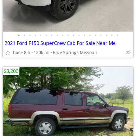
•
•
•
•
•
•
•
•
•
•
•
•
•
•
•
•
•
•
•
2021 Ford F150 SuperCrew Cab For Sale Near Me
hace 8 h
120k mi
Blue Springs Missouri
$3,200