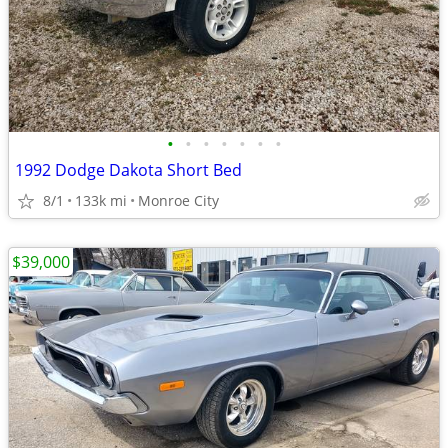
•
•
•
•
•
•
•
1992 Dodge Dakota Short Bed
8/1
133k mi
Monroe City
$39,000