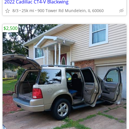
2022 Cadillac CT4-V Blackwing
8/3
25k mi
900 Tower Rd Mundelein, IL 60060
$2,500