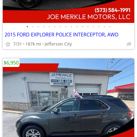
•
•
•
•
•
•
•
•
•
•
•
•
•
•
•
•
2015 FORD EXPLORER POLICE INTERCEPTOR, AWD
7/31
187k mi
Jefferson City
$6,950