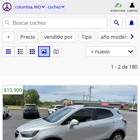
columbia, MO
coches
anúnciate
cuenta
+
Precio
vendido por
Tipo
año modelo
+ nuevo
1 - 2
de 180
$10,900