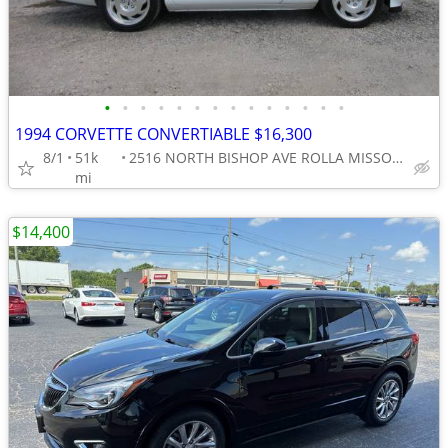
•
•
•
•
•
•
•
•
•
•
•
•
•
•
1994 CORVETTE CONVERTIABLE $16,300
8/1
51k
2516 NORTH BISHOP AVE ROLLA MISSOURI
mi
$14,400