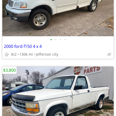
•
•
•
•
2000 ford f150 4 x 4
8/2
130k mi
Jefferson city
$3,800