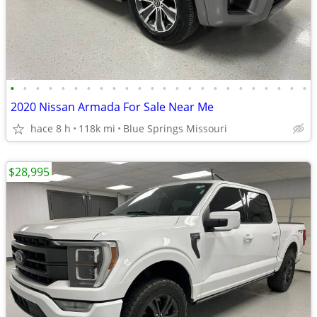
•
•
•
•
•
•
•
•
•
•
•
•
•
•
•
•
•
•
•
•
•
•
•
•
2020 Nissan Armada For Sale Near Me
hace 8 h
118k mi
Blue Springs Missouri
$28,995