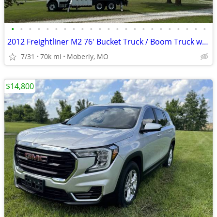
•
•
•
•
•
•
•
•
•
•
•
•
•
•
•
•
•
•
•
•
•
•
•
2012 Freightliner M2 76' Bucket Truck / Boom Truck w/ Material Handler
7/31
70k mi
Moberly, MO
$14,800