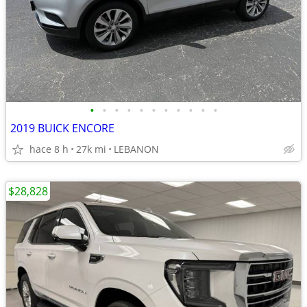
•
•
•
•
•
•
•
•
•
•
•
2019 BUICK ENCORE
hace 8 h
27k mi
LEBANON
$28,828