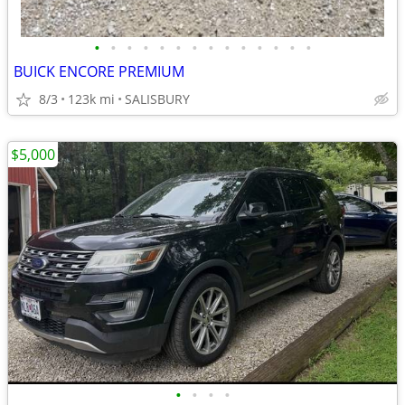
•
•
•
•
•
•
•
•
•
•
•
•
•
•
BUICK ENCORE PREMIUM
8/3
123k mi
SALISBURY
$5,000
•
•
•
•