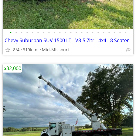
•
•
•
•
•
•
•
•
•
•
•
•
•
•
•
•
•
•
•
•
•
•
Chevy Suburban SUV 1500 LT - V8-5.7ltr - 4x4 - 8 Seater
8/4
319k mi
Mid-Missouri
$32,000