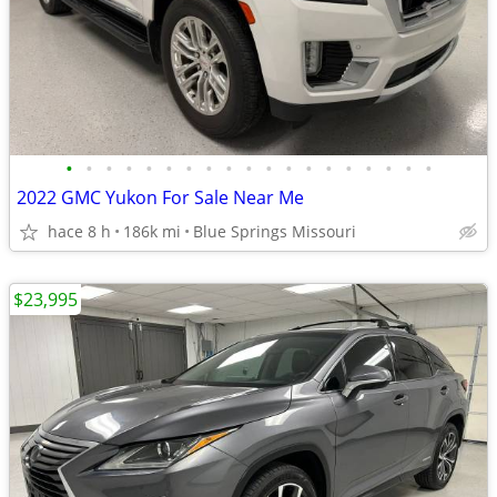
•
•
•
•
•
•
•
•
•
•
•
•
•
•
•
•
•
•
•
2022 GMC Yukon For Sale Near Me
hace 8 h
186k mi
Blue Springs Missouri
$23,995