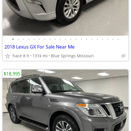
•
•
•
•
•
•
•
•
•
•
•
•
•
•
•
•
•
•
•
•
•
2018 Lexus GX For Sale Near Me
hace 8 h
131k mi
Blue Springs Missouri
$18,995