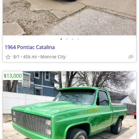
•
•
•
•
1964 Pontiac Catalina
8/1
45k mi
Monroe City
$13,000