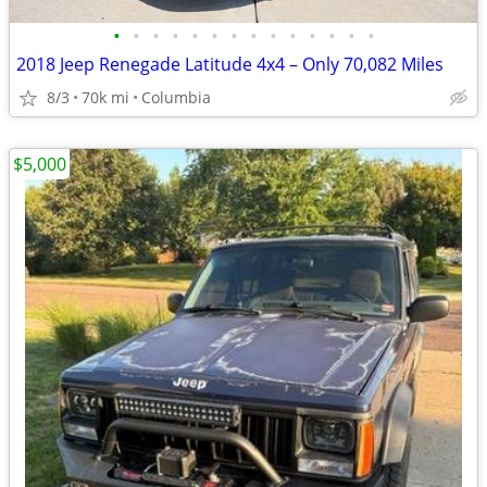
•
•
•
•
•
•
•
•
•
•
•
•
•
•
2018 Jeep Renegade Latitude 4x4 – Only 70,082 Miles
8/3
70k mi
Columbia
$5,000