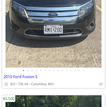
•
•
•
•
•
•
•
•
•
•
•
•
•
•
•
2010 Ford Fusion S
8/3
73k mi
Columbia, MO
$5,500