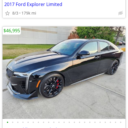
2017 Ford Explorer Limited
8/3
179k mi
$46,995
•
•
•
•
•
•
•
•
•
•
•
•
•
•
•
•
•
•
•
•
•
•
•