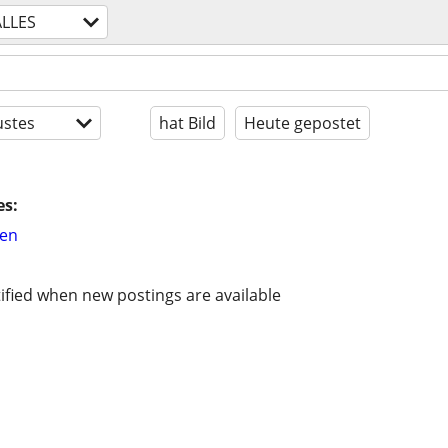
ALLES
stes
hat Bild
Heute gepostet
es:
hen
ified when new postings are available