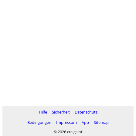
Hilfe
Sicherheit
Datenschutz
Bedingungen
Impressum
App
Sitemap
© 2026 craigslist