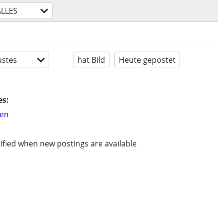
ALLES
stes
hat Bild
Heute gepostet
es:
hen
ified when new postings are available