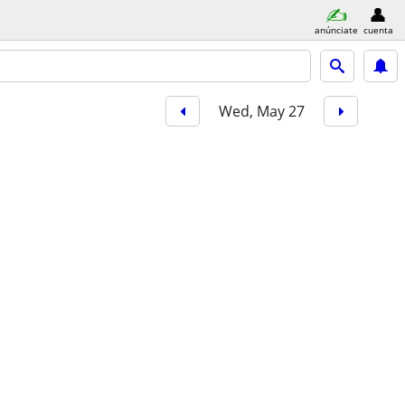
anúnciate
cuenta
Wed, May 27