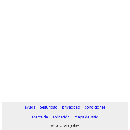
ayuda
Seguridad
privacidad
condiciones
acerca de
aplicación
mapa del sitio
© 2026 craigslist