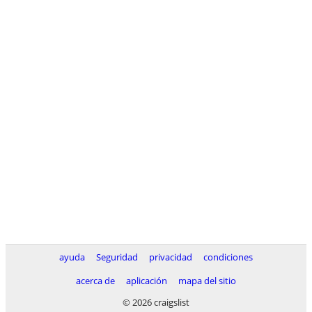
ayuda
Seguridad
privacidad
condiciones
acerca de
aplicación
mapa del sitio
© 2026 craigslist