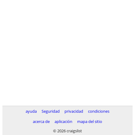
ayuda
Seguridad
privacidad
condiciones
acerca de
aplicación
mapa del sitio
© 2026 craigslist