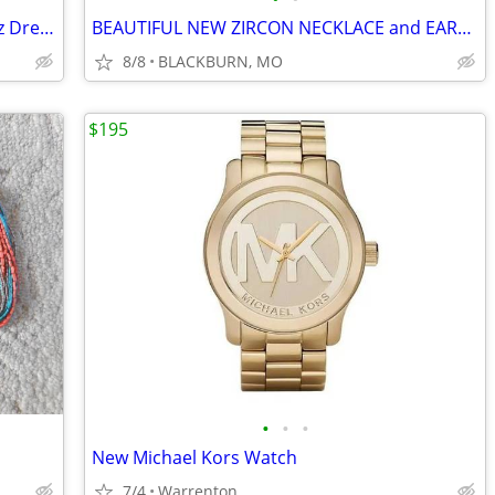
Vintage Nelsonic Men’s Diamond Quartz Dress Watch with black Dial
BEAUTIFUL NEW ZIRCON NECKLACE and EARRINGS
8/8
BLACKBURN, MO
$195
•
•
•
New Michael Kors Watch
7/4
Warrenton