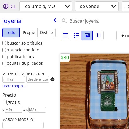
CL
columbia, MO
se vende
j
joyería
todo
Propie
Distrib
+ n
buscar solo títulos
anuncio con foto
publicado hoy
$30
ocultar duplicados
MILLAS DE LA UBICACIÓN

usar mapa...
Precio
gratis
$
– $
MARCA Y MODELO