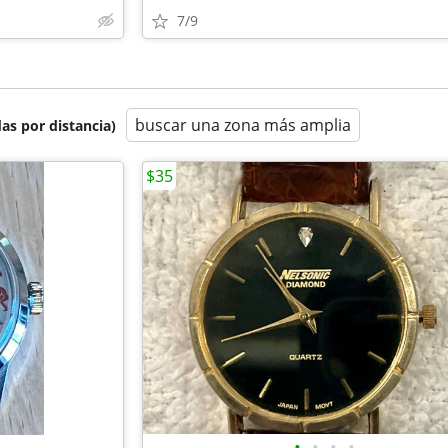
7/9
buscar una zona más amplia
as por distancia)
$35
•
•
•
•