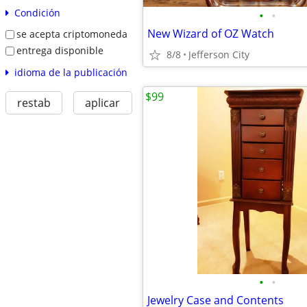
Condición
•
•
New Wizard of OZ Watch
se acepta criptomoneda
entrega disponible
8/8
Jefferson City
idioma de la publicación
$99
restab
aplicar
•
•
Jewelry Case and Contents