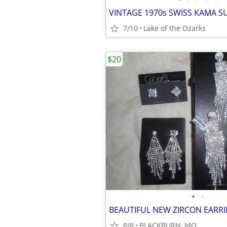
7/10
Lake of the Ozarks
$20
•
•
BEAUTIFUL NEW ZIRCON EARR
8/8
BLACKBURN, MO