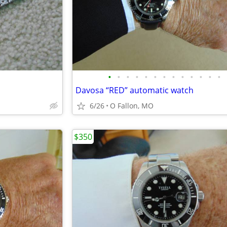
•
•
•
•
•
•
•
•
•
•
•
•
•
Davosa “RED” automatic watch
6/26
O Fallon, MO
$350