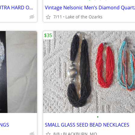
VINTAGE 1970s SWISS KAMA SUTRA HARD ON SEXUAL POSITIONS ADULT NOVELTY
7/11
Lake of the Ozarks
$35
•
INGS
SMALL GLASS SEED BEAD NECKLACES
8/8
BLACKBURN, MO