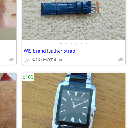
•
•
•
•
•
•
WIS brand leather strap
6/26
MO'Fallon
$100