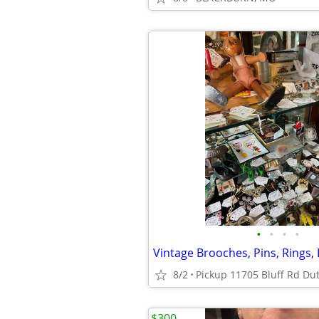
•
•
•
•
8/2
$300