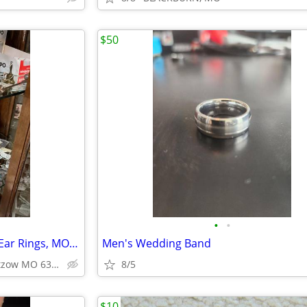
$50
•
•
Vintage Brooches, Pins, Rings, Ear Rings, MORE
Men's Wedding Band
Pickup 11705 Bluff Rd Dutzow MO 63342
8/5
$10