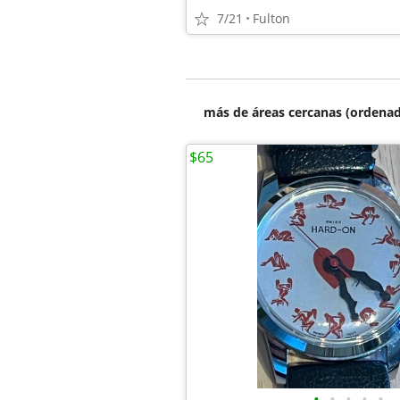
7/21
Fulton
más de áreas cercanas (ordenad
$65
•
•
•
•
•