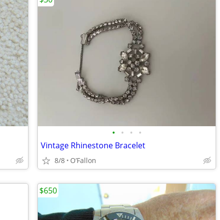
•
•
•
•
Vintage Rhinestone Bracelet
8/8
O’Fallon
$650