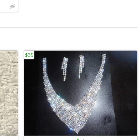
$35
•
•