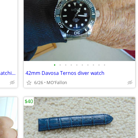
•
•
•
•
•
•
•
•
•
•
1950's Coro Silver-tone Necklace with matching clip on Earrings
42mm Davosa Ternos diver watch
6/26
MO'Fallon
$40