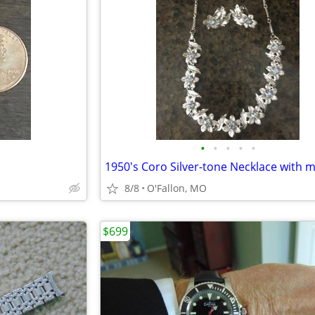
•
•
•
•
•
8/8
O'Fallon, MO
$699