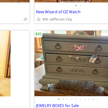
•
•
New Wizard of OZ Watch
8/8
Jefferson City
$45
•
•
•
•
•
•
•
•
•
•
JEWELRY BOXES for Sale