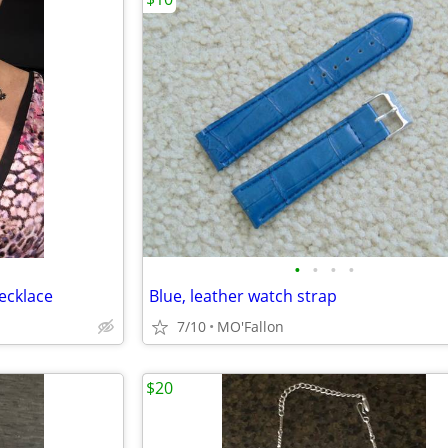
•
•
•
•
ecklace
Blue, leather watch strap
7/10
MO'Fallon
$20