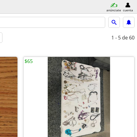
anúnciate
cuenta
1 - 5
de 60
$65