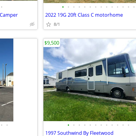
•
•
•
•
•
•
•
•
•
•
•
•
•
•
•
H Camper
2022 19G 20ft Class C motorhome
8/1
$9,500
•
•
•
•
•
•
•
•
•
•
•
•
•
•
1997 Southwind By Fleetwood