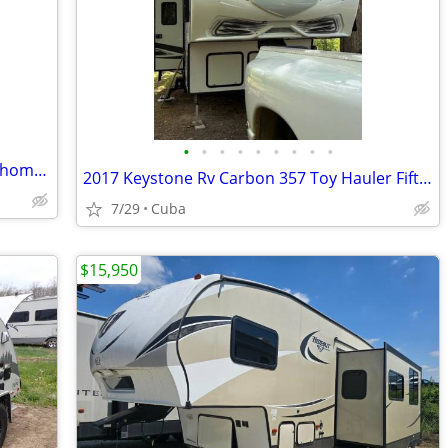
•
•
•
•
•
•
•
•
•
2004 Meridian/Itaska Winnebago Motorhome - REDUCED - MAKE OFFER!
2017 Keystone Rv Carbon 357 Toy Hauler Fifth Wheel
7/29
Cuba
$15,950