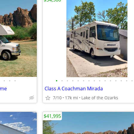
•
•
•
•
•
•
•
•
•
•
•
•
•
•
•
•
•
•
ome
Class A Coachman Mirada
7/10
17k mi
Lake of the Ozarks
$41,995