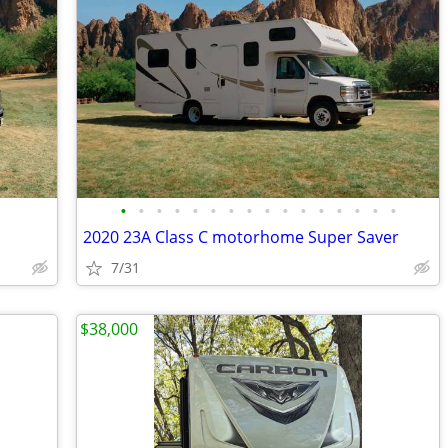
•
•
•
•
•
•
•
•
•
•
•
•
•
•
•
•
2020 23A Class C motorhome Super Saver
7/31
$38,000