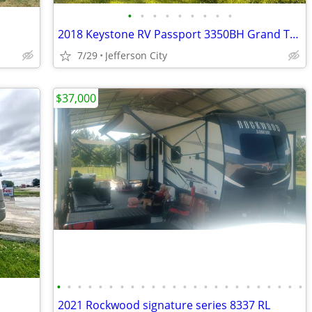
•
•
•
•
•
•
•
•
•
2018 Keystone RV Passport 3350BH Grand Touring
7/29
Jefferson City
$37,000
•
•
•
•
•
•
•
•
•
•
•
•
•
•
•
•
•
•
•
•
•
•
•
•
2021 Rockwood signature series 8337 RL