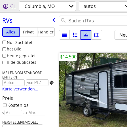
CL
Columbia, MO
autos
RVs
Alles
Privat
Händler
Neu
Nur Suchtitel
hat Bild
Heute gepostet
$14,500
hide duplicates
MEILEN VOM STANDORT
ENTFERNT

Karte verwenden...
Preis
Kostenlos
$
– $
HERSTELLER&MODELL