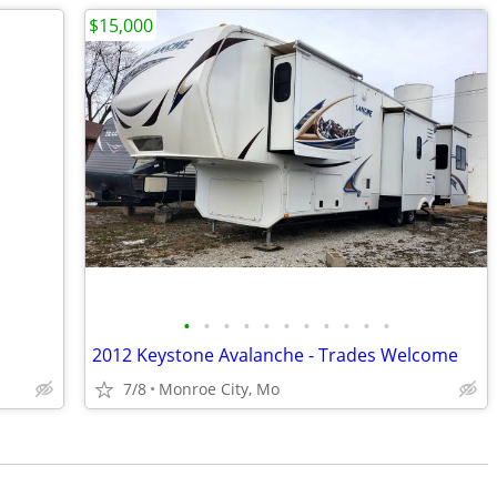
$15,000
•
•
•
•
•
•
•
•
•
•
•
2012 Keystone Avalanche - Trades Welcome
7/8
Monroe City, Mo