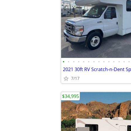
•
•
•
•
•
•
•
•
•
•
•
•
•
•
7/17
$34,995