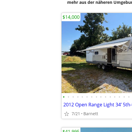
mehr aus der näheren Umgebung
$14,000
•
•
•
•
•
•
•
•
•
•
•
•
•
•
•
7/21
Barnett
$41,995