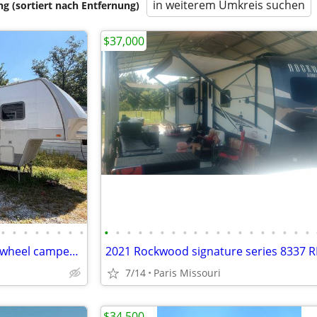
in weiterem Umkreis suchen
 (sortiert nach Entfernung)
$37,000
•
•
•
•
•
•
•
•
•
•
•
•
•
•
•
•
•
•
•
•
•
•
•
•
•
•
•
2012 Open Range Light 34’ 5th-wheel camper for sale!
2021 Rockwood signature series 8337 R
7/14
Paris Missouri
$34,500