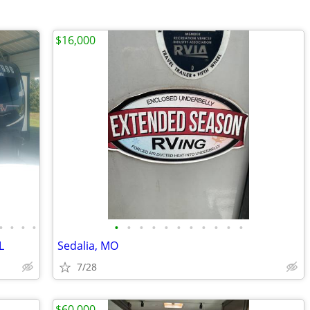
$16,000
•
•
•
•
•
•
•
•
•
•
•
•
•
•
•
L
Sedalia, MO
7/28
$60,000