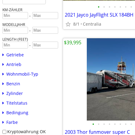
•
•
•
•
•
•
•
KM-ZÄHLER
2021 Jayco JayFlight SLX 184B
-
8/1
Centralia
MODELLJAHR
-
LENGTH (FEET)
$39,995
-
Getriebe
Antrieb
Wohnmobil-Typ
Benzin
Zylinder
Titelstatus
Bedingung
Farbe
•
•
•
•
•
•
•
•
2003 Thor funmover super C
Kryptowährung OK