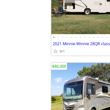
•
•
•
•
•
•
•
•
•
•
•
•
•
2021 Minnie-Winnie 28QR cla
8/1
$40,000