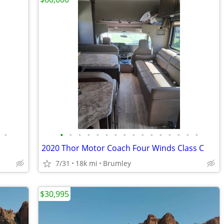
•
•
•
•
•
•
•
•
•
•
•
•
•
•
•
•
•
2020 Thor Motor Coach Four Winds Class C
7/31
18k mi
Brumley
$30,995