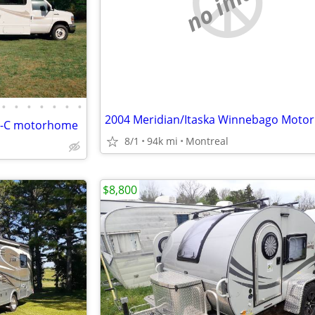
no image
•
•
•
•
•
•
•
ss-C motorhome
8/1
94k mi
Montreal
$8,800