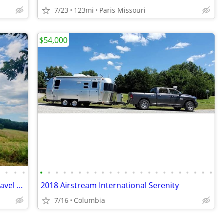
7/23
123mi
Paris Missouri
$54,000
•
•
•
•
•
•
•
•
•
•
•
•
•
•
•
•
•
•
•
•
•
•
•
•
•
•
•
Priced to Sell! 2011 KZ Sportsmen 31' Travel Trailer w/ Slide
2018 Airstream International Serenity
7/16
Columbia