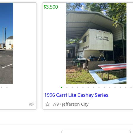
$3,500
•
•
•
•
•
•
•
•
•
•
•
•
•
•
•
•
1996 Carri Lite Cashay Series
7/9
Jefferson City