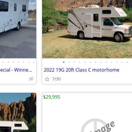
•
•
•
•
•
•
•
•
•
•
•
•
•
•
•
•
•
•
•
•
2021 30ft RV Scratch-n-Dent Special - Winnebago
2022 19G 20ft Class C motorhome
7/30
$29,995