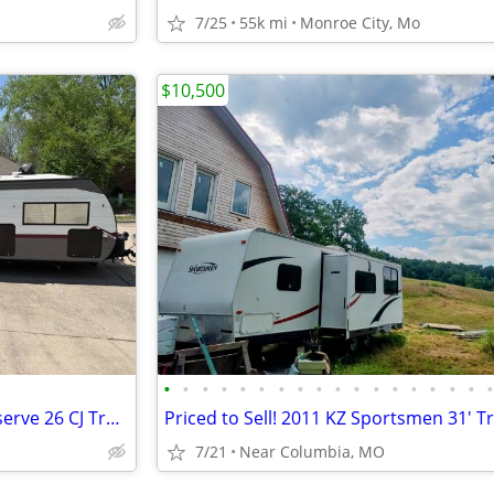
7/25
55k mi
Monroe City, Mo
$10,500
•
•
•
•
•
•
•
•
•
•
•
•
•
•
•
•
•
2024 Forest River Campsite Reserve 26 CJ Trailer
7/21
Near Columbia, MO