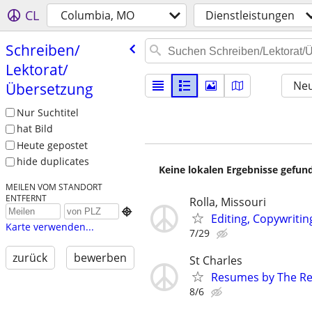
CL
Columbia, MO
Dienstleistungen
Schreiben/​
Lektorat/​
Neu
Übersetzung
Nur Suchtitel
hat Bild
Heute gepostet
hide duplicates
Keine lokalen Ergebnisse gefund
MEILEN VOM STANDORT
ENTFERNT
Rolla, Missouri

Editing, Copywriti
Karte verwenden...
7/29
zurück
bewerben
St Charles
Resumes by The R
8/6