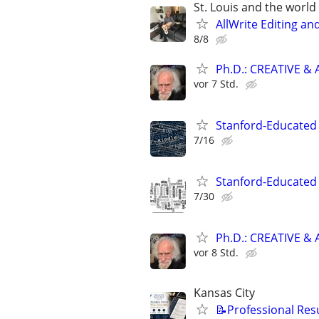
St. Louis and the world :
AllWrite Editing an
8/8
Ph.D.: CREATIVE 
vor 7 Std.
Stanford-Educated 
7/16
Stanford-Educated W
7/30
Ph.D.: CREATIVE 
vor 8 Std.
Kansas City
📝Professional Res