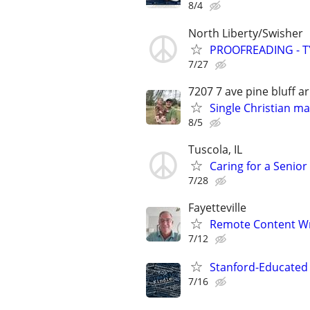
8/4
North Liberty/Swisher
PROOFREADING - T
7/27
7207 7 ave pine bluff 
Single Christian ma
8/5
Tuscola, IL
Caring for a Senio
7/28
Fayetteville
Remote Content Wri
7/12
Stanford-Educated 
7/16