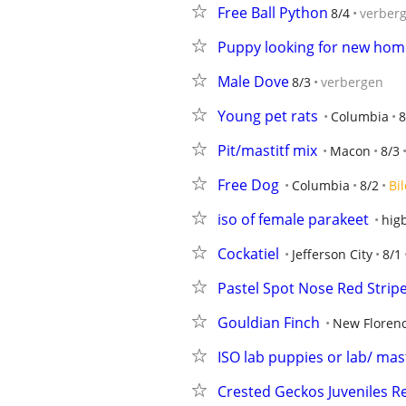
Free Ball Python
8/4
verber
Puppy looking for new hom
Male Dove
8/3
verbergen
Young pet rats
Columbia
8
Pit/mastitf mix
Macon
8/3
Free Dog
Columbia
8/2
Bi
iso of female parakeet
hig
Cockatiel
Jefferson City
8/1
Pastel Spot Nose Red Strip
Gouldian Finch
New Floren
ISO lab puppies or lab/ mas
Crested Geckos Juveniles R