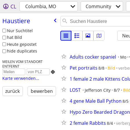
CL
Columbia, MO
Community
Haustiere
Nur Suchtitel
Neu
hat Bild
Heute gepostet
hide duplicates
Adults cocker spaniel
Mo
MEILEN VOM STANDORT
ENTFERNT
Pet portraits
8/8
Bild
verbe

Karte verwenden...
1 female 2 male Kittens Co
LOST
Jefferson City
8/7
Bil
zurück
bewerben
4 gene Male Ball Python
8/5
Hypo Zero Bearded Dragon
2 female Rabbits
8/4
verber