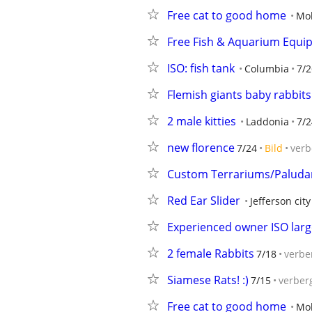
Free cat to good home
Mo
Free Fish & Aquarium Equi
ISO: fish tank
Columbia
7/2
Flemish giants baby rabbits
2 male kitties
Laddonia
7/2
new florence
7/24
Bild
verb
Custom Terrariums/Paluda
Red Ear Slider
Jefferson city
Experienced owner ISO larg
2 female Rabbits
7/18
verbe
Siamese Rats! :)
7/15
verber
Free cat to good home
Mo