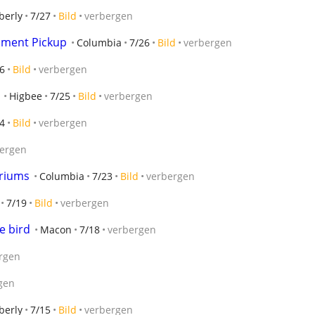
berly
7/27
Bild
verbergen
pment Pickup
Columbia
7/26
Bild
verbergen
6
Bild
verbergen
Higbee
7/25
Bild
verbergen
4
Bild
verbergen
ergen
riums
Columbia
7/23
Bild
verbergen
7/19
Bild
verbergen
e bird
Macon
7/18
verbergen
rgen
gen
berly
7/15
Bild
verbergen