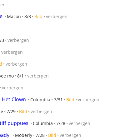
gen
e
Macon
8/3
Bild
verbergen
/3
verbergen
verbergen
ld
verbergen
bee mo
8/1
verbergen
verbergen
e Het Clown
Columbia
7/31
Bild
verbergen
ce
7/29
Bild
verbergen
tiff puppues
Columbia
7/28
verbergen
eady!
Moberly
7/28
Bild
verbergen