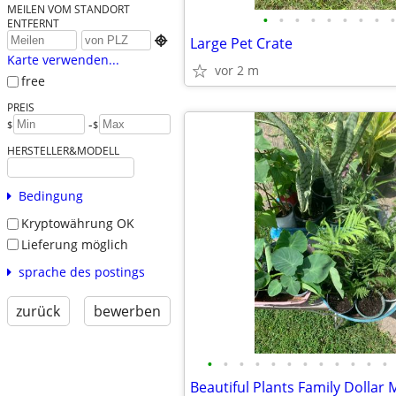
MEILEN VOM STANDORT
•
•
•
•
•
•
•
•
•
ENTFERNT

Large Pet Crate
Karte verwenden...
vor 2 m
free
PREIS
-
$
$
HERSTELLER&MODELL
Bedingung
Kryptowährung OK
Lieferung möglich
sprache des postings
zurück
bewerben
•
•
•
•
•
•
•
•
•
•
•
•