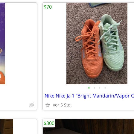
$70
•
•
•
•
vor 5 Std.
$300