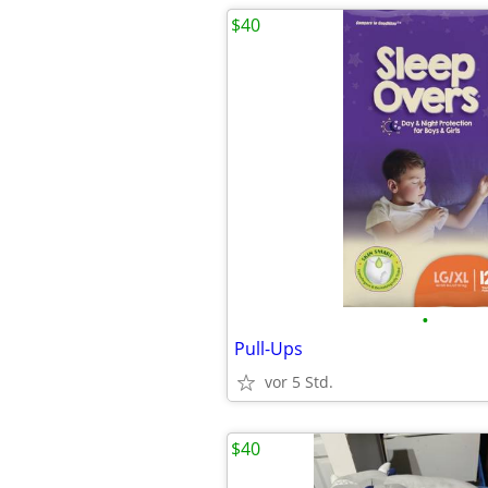
$40
•
Pull-Ups
vor 5 Std.
$40