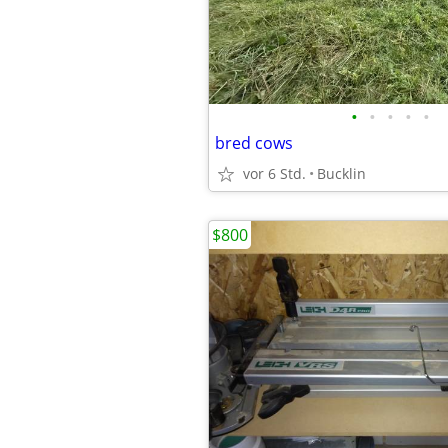
•
•
•
•
•
bred cows
vor 6 Std.
Bucklin
$800