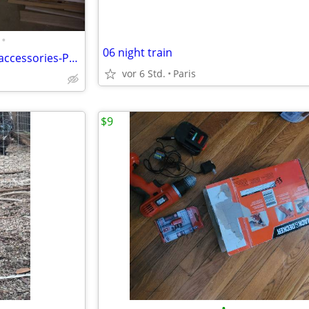
•
06 night train
Leigh D4R Pro Dovetail Jig and accessories-Price Reduced!
vor 6 Std.
Paris
$9
•