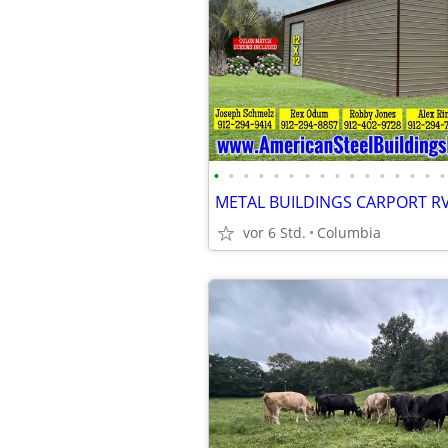
•
•
•
•
•
•
•
•
•
•
•
•
•
•
•
•
vor 6 Std.
Columbia