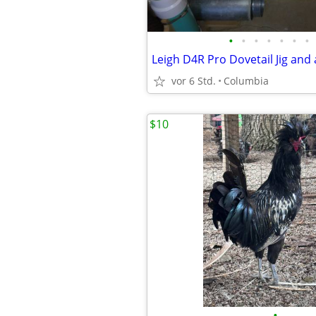
•
•
•
•
•
•
•
vor 6 Std.
Columbia
$10
•