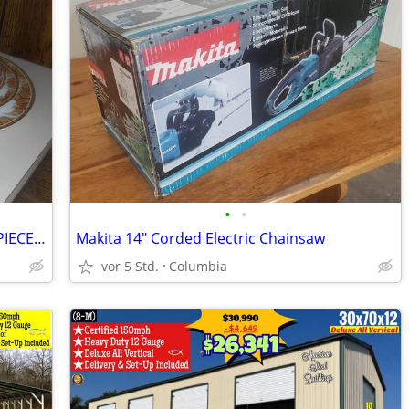
•
•
MIKASA AMHERST 5874 FINE CHINA~12 PIECE SETTING
Makita 14" Corded Electric Chainsaw
vor 5 Std.
Columbia