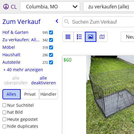
CL
Columbia, MO
zu verkaufen (alle)
Zum Verkauf
Hof & Garten
595
Neu
Zu verkaufen: Allgemein
342
Möbel
318
Haushalt
296
$60
Autoteile
272
+ 40 mehr anzeigen
alle
alle
überprüfen
deaktivieren
Alles
Privat
Händler
Nur Suchtitel
hat Bild
Heute gepostet
hide duplicates