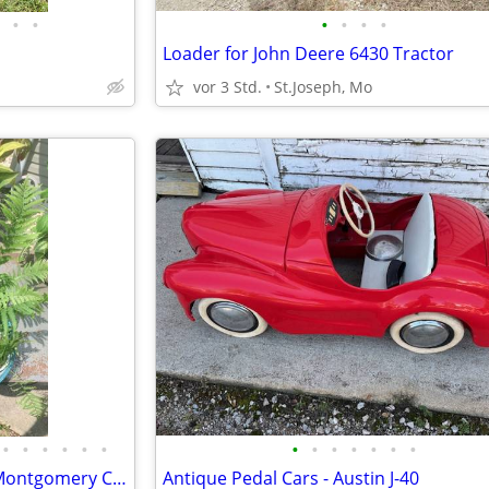
•
•
•
•
•
•
Loader for John Deere 6430 Tractor
vor 3 Std.
St.Joseph, Mo
•
•
•
•
•
•
•
•
•
•
•
•
•
Beautiful Plants Family Dollar Montgomery City MO
Antique Pedal Cars - Austin J-40