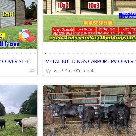
•
•
•
•
•
•
•
•
•
•
•
•
•
•
•
•
•
•
•
•
•
•
•
•
•
•
•
•
METAL BUILDINGS CARPORT RV COVER STEEL GARAGE POLE BARN METAL BUILDING
vor 6 Std.
Columbia