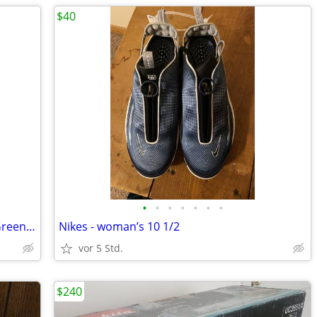
$40
•
•
•
•
•
•
•
Nike Nike Ja 1 "Bright Mandarin/Vapor Green" shoes
Nikes - woman’s 10 1/2
vor 5 Std.
$240