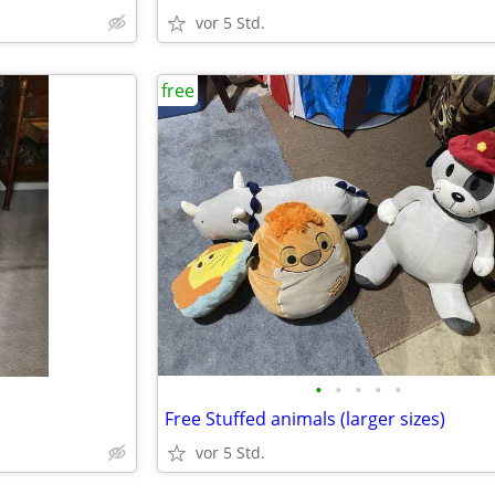
vor 5 Std.
free
•
•
•
•
•
Free Stuffed animals (larger sizes)
vor 5 Std.