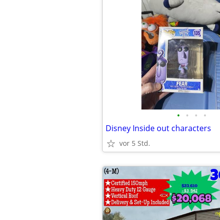
•
•
•
•
Disney Inside out characters
vor 5 Std.