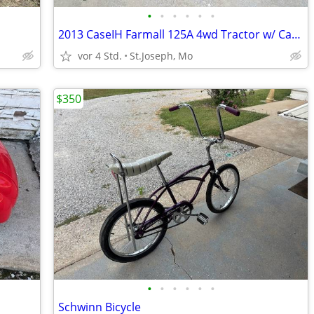
•
•
•
•
•
•
2013 CaseIH Farmall 125A 4wd Tractor w/ Cab & Loader
vor 4 Std.
St.Joseph, Mo
$350
•
•
•
•
•
•
Schwinn Bicycle