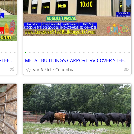
•
•
•
•
•
•
•
•
•
•
•
•
•
•
•
•
•
•
•
•
•
•
•
•
•
•
•
•
METAL BUILDINGS CARPORT RV COVER STEEL GARAGE POLE BARN METAL BUILDING
METAL BUILDINGS CARPORT RV COVER STEEL GARAGE UTILITY SHED POLE BARN
vor 6 Std.
Columbia