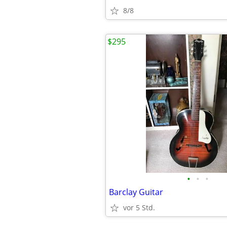
8/8
$295
•
•
•
Barclay Guitar
vor 5 Std.