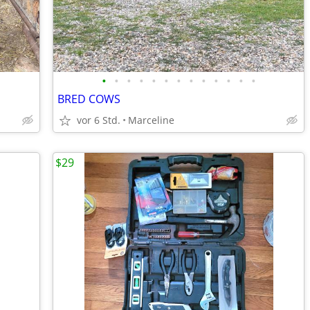
•
•
•
•
•
•
•
•
•
•
•
•
•
BRED COWS
vor 6 Std.
Marceline
$29