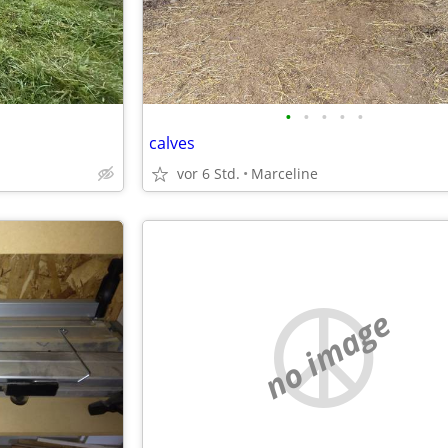
•
•
•
•
•
calves
vor 6 Std.
Marceline
no image