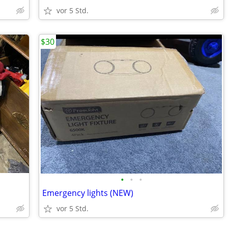
vor 5 Std.
$30
•
•
•
Emergency lights (NEW)
vor 5 Std.